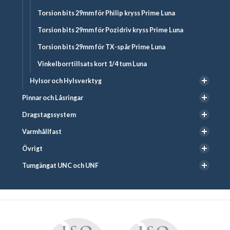
Torsion bits 29mm för Philip kryss Prime Luna
Torsion bits 29mm för Pozidriv kryss Prime Luna
Torsion bits 29mm för TX-spår Prime Luna
Vinkelborrtillsats kort 1/4 tum Luna
Hylsor och Hylsverktyg
Pinnar och Låsringar
Dragstagssystem
Varmhållfast
Övrigt
Tumgängat UNC och UNF