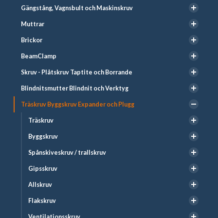
Gängstång, Vagnsbult och Maskinskruv
Muttrar
Brickor
BeamClamp
Skruv - Plåtskruv Taptite och Borrande
Blindnitsmutter Blindnit och Verktyg
Träskruv Byggskruv Expander och Plugg
Träskruv
Byggskruv
Spånskiveskruv / trallskruv
Gipsskruv
Allskruv
Flakskruv
Ventilationsskruv