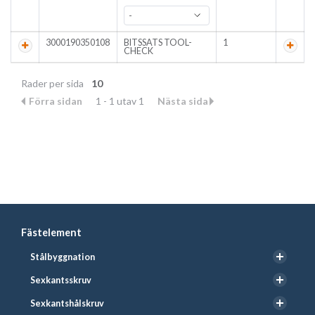
3000190350108
BITSSATS TOOL-
1
CHECK
Rader per sida
10
Förra sidan
1 - 1 utav 1
Nästa sida
Fästelement
Stålbyggnation
Sexkantsskruv
Sexkantshålskruv