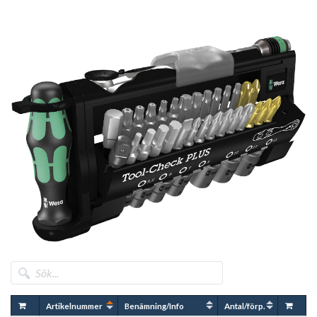
Artikelnummer
Benämning/Info
Antal/förp.