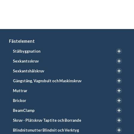
Fästelement
Stålbyggnation
Sexkantsskruv
Sexkantshålskruv
Gängstång, Vagnsbult och Maskinskruv
Muttrar
Brickor
BeamClamp
Skruv - Plåtskruv Taptite och Borrande
Blindnitsmutter Blindnit och Verktyg