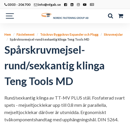
0303 - 206700
info@nfgab.se
Hem
Fästelement
Träskruv Byggskruv Expander och Plugg
Skruvmejslar
Spårskruvmejsel-rund/sexkantig klinga Teng Tools MD
Spårskruvmejsel-
rund/sexkantig klinga
Teng Tools MD
Rund/sexkantig klinga av TT-MV PLUS stål. Fosfaterad svart
spets - mejseltjocklekar upp till 0.8 mm är parallella,
mejseltjocklekar däröver är utsmidda. Ergonomiskt
tvåkomponentshandtag med upphängningshål. DIN 5264.