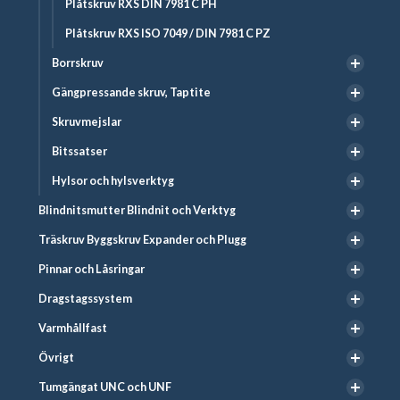
Plåtskruv RXS DIN 7981 C PH
Plåtskruv RXS ISO 7049 / DIN 7981 C PZ
Borrskruv
Gängpressande skruv, Taptite
Skruvmejslar
Bitssatser
Hylsor och hylsverktyg
Blindnitsmutter Blindnit och Verktyg
Träskruv Byggskruv Expander och Plugg
Pinnar och Låsringar
Dragstagssystem
Varmhållfast
Övrigt
Tumgängat UNC och UNF