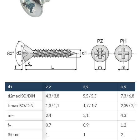
d1
2,2
2,9
3,5
d2max ISO/DIN
4,3 / 3,8
5,5 / 5,5
7,3 / 6,8
k max ISO/DIN
1,3 / 1,1
1,7 / 1,7
2,35 / 2,1
m~
2,4
3,1
4,3
f~
0,7
0,9
1,2
Bits nr.
1
1
2