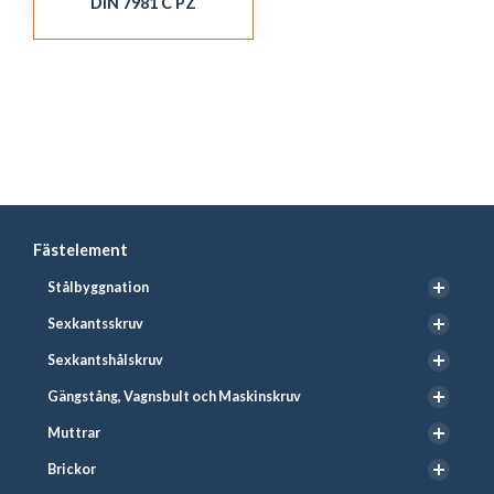
DIN 7981 C PZ
Fästelement
Stålbyggnation
Sexkantsskruv
Sexkantshålskruv
Gängstång, Vagnsbult och Maskinskruv
Muttrar
Brickor