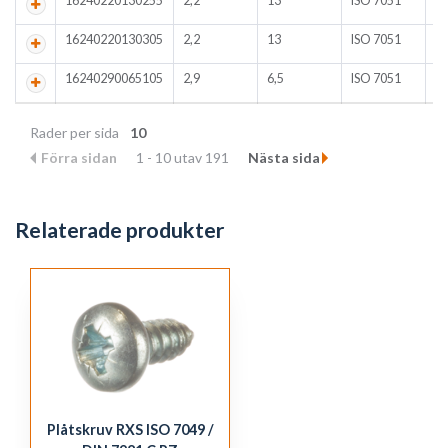
16240220130255
2,2
13
ISO 7051
A
16240220130305
2,2
13
ISO 7051
A
16240290065105
2,9
6,5
ISO 7051
F
Rader per sida
10
Förra sidan
1 - 10 utav 191
Nästa sida
Relaterade produkter
Plåtskruv RXS ISO 7049 /