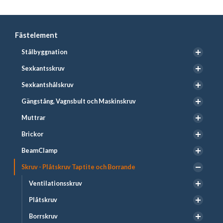
Fästelement
Stålbyggnation
Sexkantsskruv
Sexkantshålskruv
Gängstång, Vagnsbult och Maskinskruv
Muttrar
Brickor
BeamClamp
Skruv - Plåtskruv Taptite och Borrande
Ventilationsskruv
Plåtskruv
Borrskruv