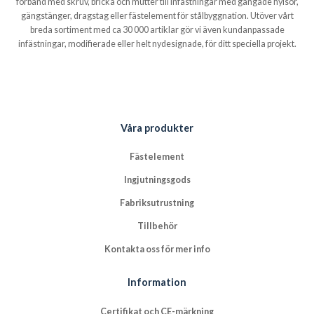
förband med skruv, bricka och mutter till infästningar med gängade hylsor,
gängstänger, dragstag eller fästelement för stålbyggnation. Utöver vårt
breda sortiment med ca 30 000 artiklar gör vi även kundanpassade
infästningar, modifierade eller helt nydesignade, för ditt speciella projekt.
Våra produkter
Fästelement
Ingjutningsgods
Fabriksutrustning
Tillbehör
Kontakta oss för mer info
Information
Certifikat och CE-märkning