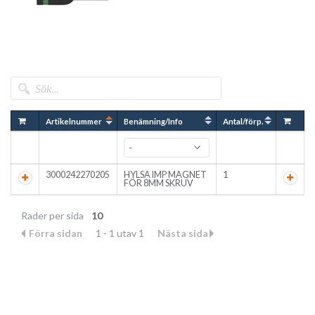
Artikelnummer
Benämning/Info
Antal/förp.
3000242270205
HYLSA IMP MAGNET
1
FÖR 8MM SKRUV
Rader per sida
10
Förra sidan
1 - 1 utav 1
Nästa sida