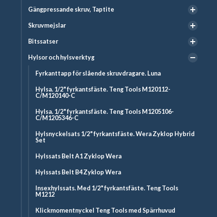
Gängpressande skruv, Taptite
Skruvmejslar
Bitssatser
Hylsor och hylsverktyg
Fyrkanttapp för slående skruvdragare. Luna
Hylsa. 1/2" fyrkantsfäste. Teng Tools M120112-
C/M120140-C
Hylsa. 1/2" fyrkantsfäste. Teng Tools M1205106-
C/M1205346-C
Hylsnyckelsats 1/2" fyrkantsfäste. Wera Zyklop Hybrid
Set
Hylssats Belt A1 Zyklop Wera
Hylssats Belt B4 Zyklop Wera
Insexhylssats. Med 1/2" fyrkantsfäste. Teng Tools
M1212
Klickmomentnyckel Teng Tools med Spärrhuvud