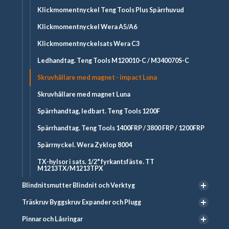
Klickmomentnyckel Teng Tools Plus Spärrhuvud
Klickmomentnyckel Wera A5/A6
Klickmomentnyckelsats Wera C3
Ledhandtag. Teng Tools M120010-C / M340070S-C
Skruvhållare med magnet - impact Luna
Skruvhållare med magnet Luna
Spärrhandtag, ledbart. Teng Tools 1200F
Spärrhandtag. Teng Tools 1400FRP / 3800 FRP / 1200FRP
Spärrnyckel. Wera Zyklop 8004
TX-hylsor i sats. 1/2" fyrkantsfäste. TT
M1213TX/M1213TPX
Blindnitsmutter Blindnit och Verktyg
Träskruv Byggskruv Expander och Plugg
Pinnar och Låsringar