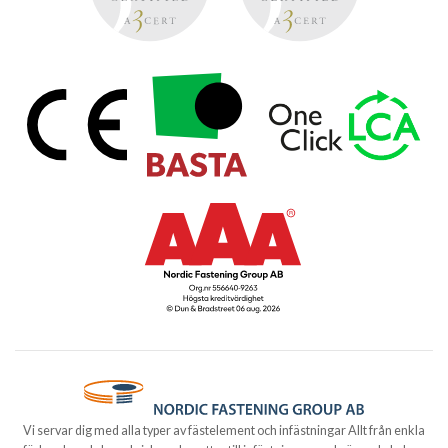
Vi servar dig med alla typer av fästelement och infästningar Allt från enkla