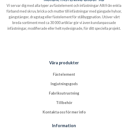
Vi servar dig med alla typer av fästelement och infästningar Allt från enkla
förband med skruv, bricka och mutter till infästningar med gängade hylsor,
gängstänger, dragstag eller fästelement för stålbyggnation. Utöver vårt
breda sortiment med ca 30 000 artiklar gör vi även kundanpassade
infästningar, modifierade eller helt nydesignade, för ditt speciella projekt.
Våra produkter
Fästelement
Ingjutningsgods
Fabriksutrustning
Tillbehör
Kontakta oss för mer info
Information