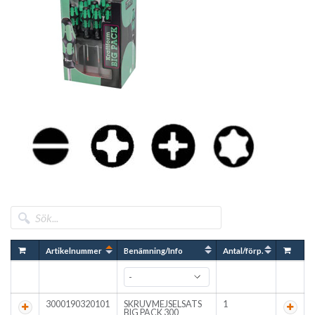
Artikelnummer
Benämning/Info
Antal/förp.
3000190320101
SKRUVMEJSELSATS
1
BIG PACK 300