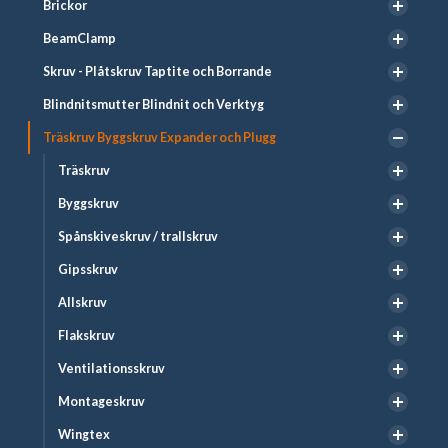
Brickor
BeamClamp
Skruv - Plåtskruv Taptite och Borrande
Blindnitsmutter Blindnit och Verktyg
Träskruv Byggskruv Expander och Plugg
Träskruv
Byggskruv
Spånskiveskruv / trallskruv
Gipsskruv
Allskruv
Flakskruv
Ventilationsskruv
Montageskruv
Wingtex