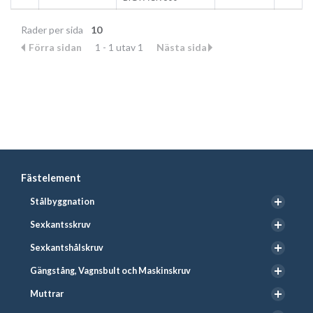
Rader per sida
10
Förra sidan
1 - 1 utav 1
Nästa sida
Fästelement
Stålbyggnation
Sexkantsskruv
Sexkantshålskruv
Gängstång, Vagnsbult och Maskinskruv
Muttrar