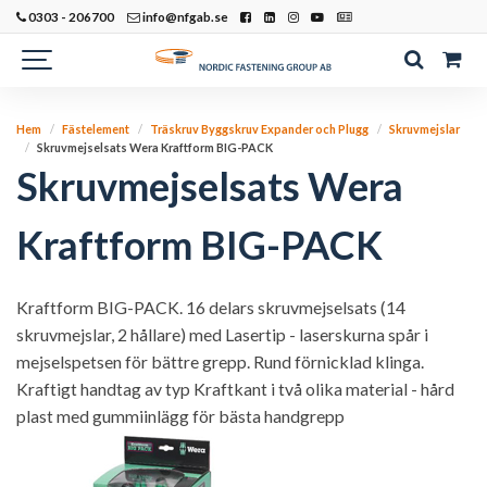
0303 - 206700
info@nfgab.se
Hem
Fästelement
Träskruv Byggskruv Expander och Plugg
Skruvmejslar
Skruvmejselsats Wera Kraftform BIG-PACK
Skruvmejselsats Wera
Kraftform BIG-PACK
Kraftform BIG-PACK. 16 delars skruvmejselsats (14
skruvmejslar, 2 hållare) med Lasertip - laserskurna spår i
mejselspetsen för bättre grepp. Rund förnicklad klinga.
Kraftigt handtag av typ Kraftkant i två olika material - hård
plast med gummiinlägg för bästa handgrepp