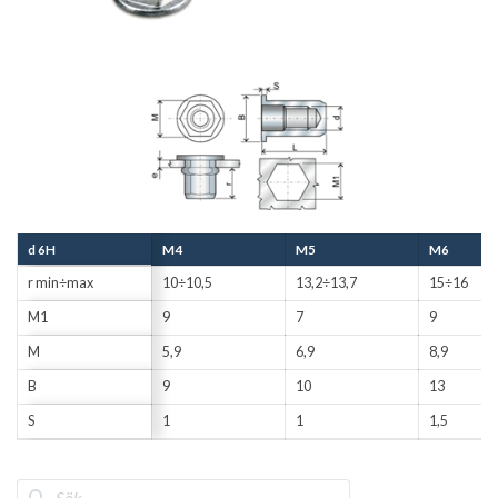
d 6H
M4
M5
M6
r min÷max
10÷10,5
13,2÷13,7
15÷16
M1
9
7
9
M
5,9
6,9
8,9
B
9
10
13
S
1
1
1,5