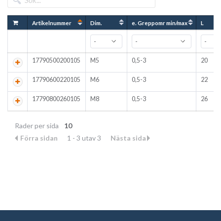
Artikelnummer
Dim.
e. Greppomr min/max
L
17790500200105
M5
0,5-3
20
17790600220105
M6
0,5-3
22
17790800260105
M8
0,5-3
26
Rader per sida
10
Förra sidan
1 - 3 utav 3
Nästa sida