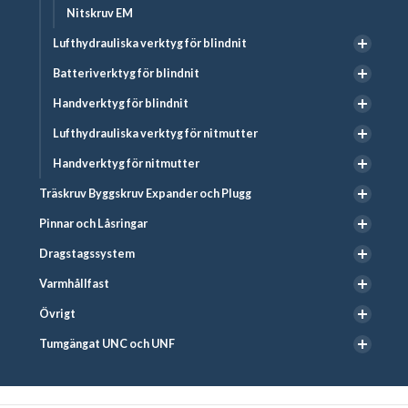
Nitskruv EM
Lufthydrauliska verktyg för blindnit
Batteriverktyg för blindnit
Handverktyg för blindnit
Lufthydrauliska verktyg för nitmutter
Handverktyg för nitmutter
Träskruv Byggskruv Expander och Plugg
Pinnar och Låsringar
Dragstagssystem
Varmhållfast
Övrigt
Tumgängat UNC och UNF