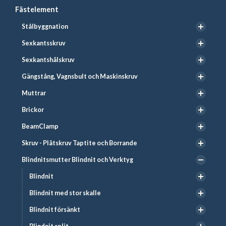
Fästelement
Stålbyggnation
Sexkantsskruv
Sexkantshålskruv
Gängstång, Vagnsbult och Maskinskruv
Muttrar
Brickor
BeamClamp
Skruv - Plåtskruv Taptite och Borrande
Blindnitsmutter Blindnit och Verktyg
Blindnit
Blindnit med stor skalle
Blindnit försänkt