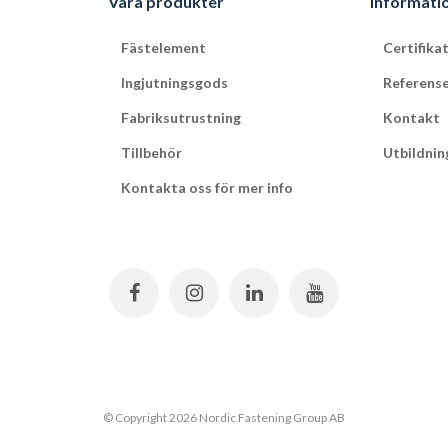
Våra produkter
Informati
Fästelement
Certifika
Ingjutningsgods
Referens
Fabriksutrustning
Kontakt
Tillbehör
Utbildnin
Kontakta oss för mer info
© Copyright 2026 Nordic Fastening Group AB