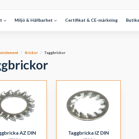
et
Miljö & Hållbarhet
Certifikat & CE-märkning
Butik
ästelement
Brickor
Taggbrickor
ggbrickor
ggbricka AZ DIN
Taggbricka IZ DIN