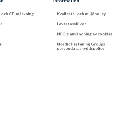
on
Information
t och CE-märkning
Kvalitets- och miljöpolicy
er
Leveransvillkor
NFG:s användning av cookies
g
Nordic Fastening Groups
persondataskyddspolicy