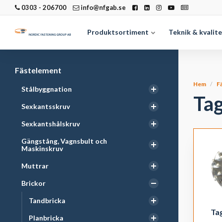
0303 - 206700
info@nfgab.se
Produktsortiment
Teknik & kvalit
Fästelement
Hem
F
Stålbyggnation
Ta
Sexkantsskruv
Sexkantshålskruv
Gängstång, Vagnsbult och
Maskinskruv
Muttrar
Brickor
Tandbricka
Ta
Planbricka