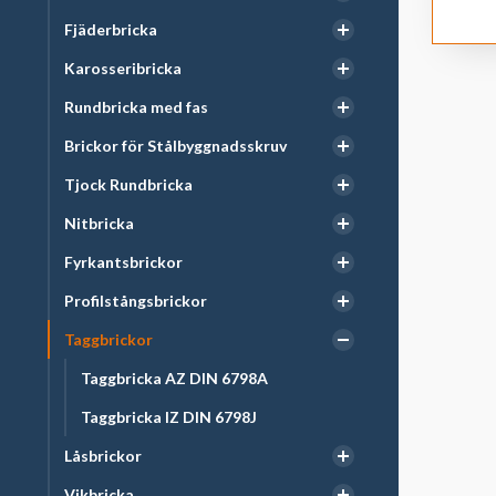
Fjäderbricka
Karosseribricka
Rundbricka med fas
Brickor för Stålbyggnadsskruv
Tjock Rundbricka
Nitbricka
Fyrkantsbrickor
Profilstångsbrickor
Taggbrickor
Taggbricka AZ DIN 6798A
Taggbricka IZ DIN 6798J
Låsbrickor
Vikbricka