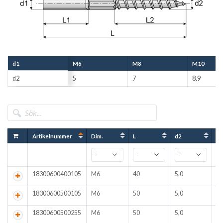
d1
M6
M8
M10
d2
5
7
8,9
Artikelnummer
Dim.
L
d2
L1
18300600400105
M6
40
5,0
1
18300600500105
M6
50
5,0
1
18300600500255
M6
50
5,0
1