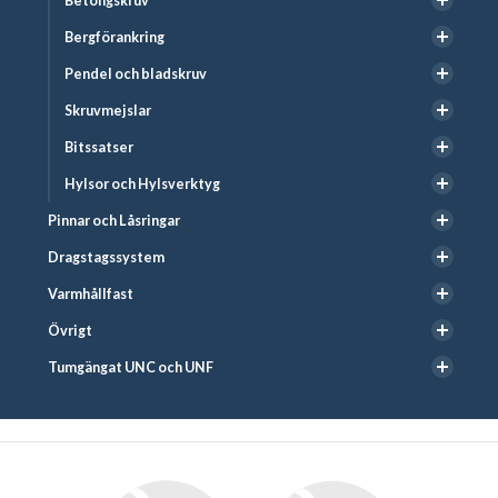
Betongskruv
Bergförankring
Pendel och bladskruv
Skruvmejslar
Bitssatser
Hylsor och Hylsverktyg
Pinnar och Låsringar
Dragstagssystem
Varmhållfast
Övrigt
Tumgängat UNC och UNF