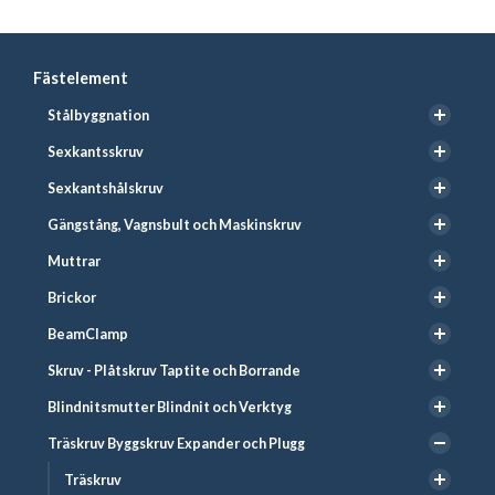
Fästelement
Stålbyggnation
Sexkantsskruv
Sexkantshålskruv
Gängstång, Vagnsbult och Maskinskruv
Muttrar
Brickor
BeamClamp
Skruv - Plåtskruv Taptite och Borrande
Blindnitsmutter Blindnit och Verktyg
Träskruv Byggskruv Expander och Plugg
Träskruv