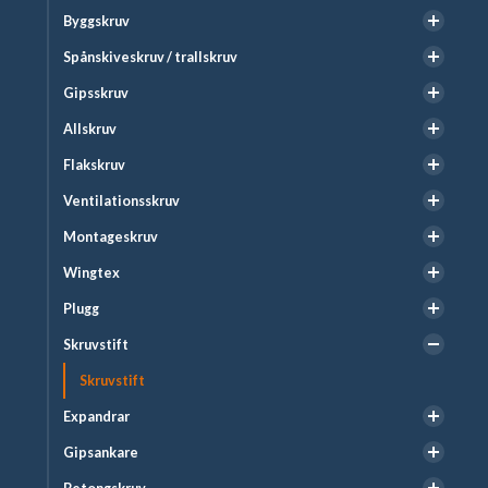
Byggskruv
Spånskiveskruv / trallskruv
Gipsskruv
Allskruv
Flakskruv
Ventilationsskruv
Montageskruv
Wingtex
Plugg
Skruvstift
Skruvstift
Expandrar
Gipsankare