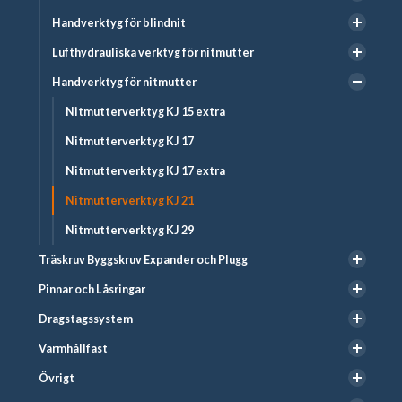
Handverktyg för blindnit
Lufthydrauliska verktyg för nitmutter
Handverktyg för nitmutter
Nitmutterverktyg KJ 15 extra
Nitmutterverktyg KJ 17
Nitmutterverktyg KJ 17 extra
Nitmutterverktyg KJ 21
Nitmutterverktyg KJ 29
Träskruv Byggskruv Expander och Plugg
Pinnar och Låsringar
Dragstagssystem
Varmhållfast
Övrigt