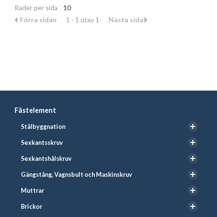
Rader per sida
10
Förra sidan
1 - 1 utav 1
Nästa sida
Fästelement
Stålbyggnation
Sexkantsskruv
Sexkantshålskruv
Gängstång, Vagnsbult och Maskinskruv
Muttrar
Brickor