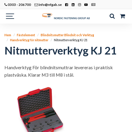
0303 - 206700
info@nfgab.se
Hem
Fästelement
Blindnitsmutter Blindnit och Verktyg
Handverktyg för nitmutter
Nitmutterverktyg KJ 21
Nitmutterverktyg KJ 21
Handverktyg För blindnitsmuttrar levereras i praktisk
plastväska. Klarar M3 till M8 i stål.