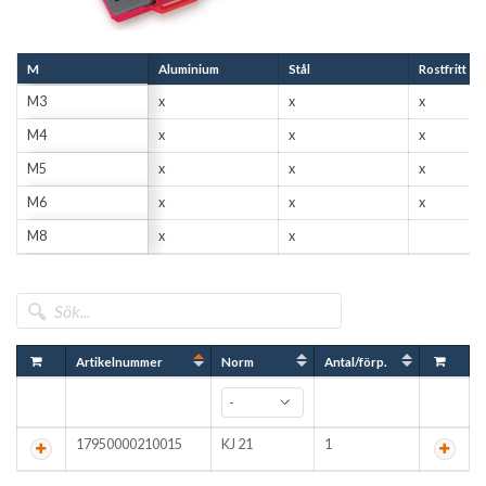
M
Aluminium
Stål
Rostfritt stå
M3
x
x
x
M4
x
x
x
M5
x
x
x
M6
x
x
x
M8
x
x
Artikelnummer
Norm
Antal/förp.
17950000210015
KJ 21
1