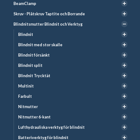
BeamClamp
Skruv - Plåtskruv Taptite och Borrande
Blindnitsmutter Blindnit och Verktyg
Blindnit
Blindnit med stor skalle
Blindnit försänkt
Blindnit split
Blindnit Trycktät
Multinit
Farbult
Nitmutter
Nitmutter 6-kant
Lufthydrauliska verktyg för blindnit
Batteriverktyg för blindnit