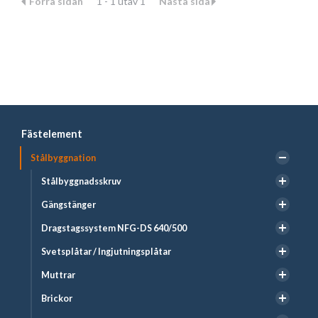
Förra sidan
1 - 1 utav 1
Nästa sida
Fästelement
Stålbyggnation
Stålbyggnadsskruv
Gängstänger
Dragstagssystem NFG-DS 640/500
Svetsplåtar / Ingjutningsplåtar
Muttrar
Brickor