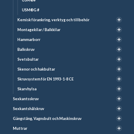
USM®#
USM®G #
Kemisk förankring, verktyg och tillbehör
Montagekilar / Balkkilar
Hammarborr
Balkskruv
Svetsbultar
Skenor och hakbultar
Skruvsystem för EN 1993-1-8 CE
Skarvhylsa
Sexkantsskruv
Sexkantshålskruv
Gängstång, Vagnsbult och Maskinskruv
Muttrar