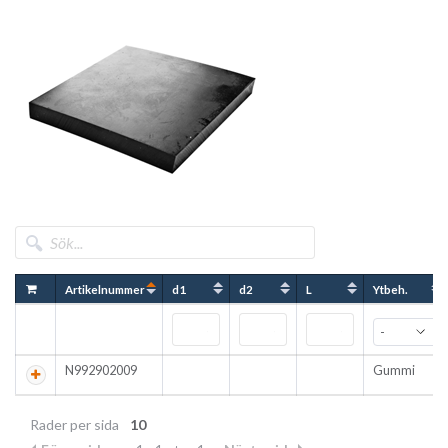
består av ett elastometriskt material som är ozonbeständigt
och med hårdhet Shore A på 70 ±5. Beroende på storlek har S
70 en tryckkapacitet på upp till 15 N/mm².
Deformationslagret kan tillverkas i olika storlekar efter
kundens önskemål. Alla lager går att få med hål eller slits.
För teknisk information se:
http://www.calenberg-
ingenieure.com/
Artikelnummer
d1
d2
L
Ytbeh.
N992902009
Gummi
Rader per sida
10