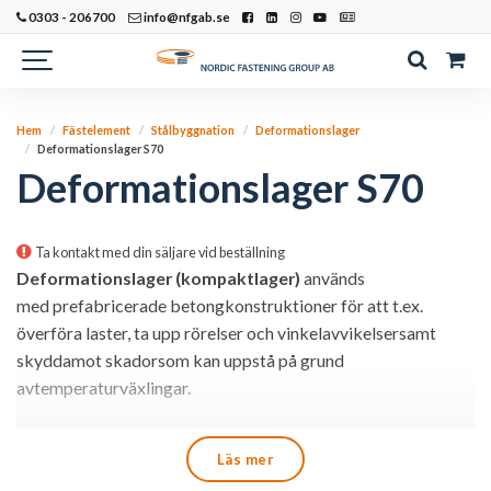
0303 - 206700
info@nfgab.se
Hem
Fästelement
Stålbyggnation
Deformationslager
Deformationslager S70
Deformationslager S70
Ta kontakt med din säljare vid beställning
Deformationslager (kompaktlager)
används
med
prefabricerade
betongkonstruktioner
för
att t.ex.
överföra laster
,
ta upp rörelser och vinkelavvikelser
samt
skydda
mot skador
som kan uppstå på grund
av
temperaturväxlingar.
S 70
är ett
deformationslager
utan förstärkning och med en
Läs mer
slät kontaktyta. Anpassat för övervägande stastisk last. Det