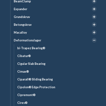
BeamClamp
Expander
Grundskruv
Betongskruv
Macalloy
Deformationslager
bi-Trapez Bearing®
Cibatur®
Cigular Slab Bearing
Cimax®
Ciparall® Sliding Bearing
Cipolon® Edge Protection
Cipremont®
Cires®