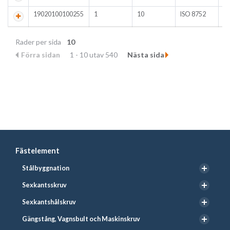
19020100100255
1
10
ISO 8752
A
Rader per sida
10
Förra sidan
1 - 10 utav 540
Nästa sida
Fästelement
Stålbyggnation
Sexkantsskruv
Sexkantshålskruv
Gängstång, Vagnsbult och Maskinskruv