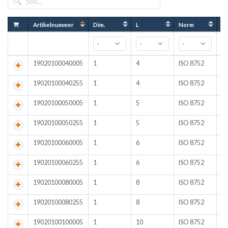
Artikelnummer
Dim.
L
Norm
Yt
19020100040005
1
4
ISO 8752
O
19020100040255
1
4
ISO 8752
A
19020100050005
1
5
ISO 8752
O
19020100050255
1
5
ISO 8752
A
19020100060005
1
6
ISO 8752
O
19020100060255
1
6
ISO 8752
A
19020100080005
1
8
ISO 8752
O
19020100080255
1
8
ISO 8752
A
19020100100005
1
10
ISO 8752
O