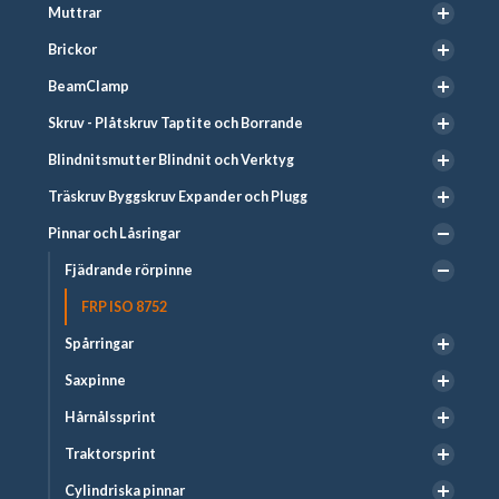
Muttrar
Brickor
BeamClamp
Skruv - Plåtskruv Taptite och Borrande
Blindnitsmutter Blindnit och Verktyg
Träskruv Byggskruv Expander och Plugg
Pinnar och Låsringar
Fjädrande rörpinne
FRP ISO 8752
Spårringar
Saxpinne
Hårnålssprint
Traktorsprint
Cylindriska pinnar