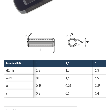
Nominell Ø
1
1,5
2
d1min
1,2
1,7
2,3
~ d2
0,8
1,1
1,5
a
0,15
0,25
0,35
s
0,2
0,3
0,4