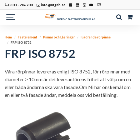
0303 - 206700
info@nfgab.se
Hem
Fästelement
Pinnar och Låsringar
Fjädrande rörpinne
FRP ISO 8752
FRP ISO 8752
Våra rörpinnar levereras enligt ISO 8752, för rörpinnar med
diameter ≥ 10mm är det leverantörens frihet att välja om en
eller båda ändarna ska vara fasade.Om Ni har önskemål om
en eller två fasade ändar, meddela oss vid beställning.