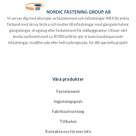
Vi servar dig med alla typer av fästelement och infästningar Allt från enkla
förband med skruv, bricka och mutter till infästningar med gängade hylsor,
gängstänger, dragstag eller fästelement för stålbyggnation. Utöver vårt
breda sortiment med ca 30 000 artiklar gör vi även kundanpassade
infästningar, modifierade eller helt nydesignade, för ditt speciella projekt.
Våra produkter
Fästelement
Ingjutningsgods
Fabriksutrustning
Tillbehör
Kontakta oss för mer info