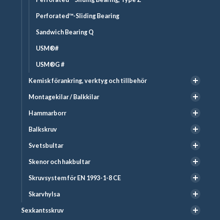
Perforated™-Sliding Bearing
Sandwich Bearing Q
USM®#
USM®G #
Kemisk förankring, verktyg och tillbehör
Montagekilar / Balkkilar
Hammarborr
Balkskruv
Svetsbultar
Skenor och hakbultar
Skruvsystem för EN 1993-1-8 CE
Skarvhylsa
Sexkantsskruv