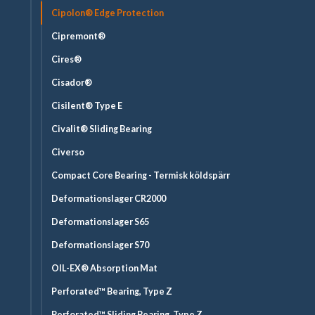
Cipolon® Edge Protection
Cipremont®
Cires®
Cisador®
Cisilent® Type E
Civalit® Sliding Bearing
Civerso
Compact Core Bearing - Termisk köldspärr
Deformationslager CR2000
Deformationslager S65
Deformationslager S70
OIL-EX® Absorption Mat
Perforated™ Bearing, Type Z
Perforated™ Sliding Bearing, Type Z