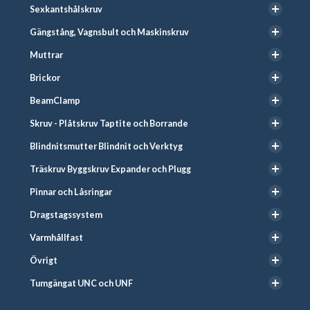
Sexkantshålskruv
Gängstång, Vagnsbult och Maskinskruv
Muttrar
Brickor
BeamClamp
Skruv - Plåtskruv Taptite och Borrande
Blindnitsmutter Blindnit och Verktyg
Träskruv Byggskruv Expander och Plugg
Pinnar och Låsringar
Dragstagssystem
Varmhållfast
Övrigt
Tumgängat UNC och UNF