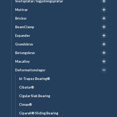
Svetsplåtar / Ingjutningsplåtar
Muttrar
Brickor
BeamClamp
Expander
Grundskruv
Betongskruv
Macalloy
Deformationslager
bi-Trapez Bearing®
Cibatur®
Cigular Slab Bearing
Cimax®
Ciparall® Sliding Bearing