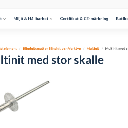
et
Miljö & Hållbarhet
Certifikat & CE-märkning
Butik
ästelement
Blindnitsmutter Blindnit och Verktyg
Multinit
Multinit med s
tinit med stor skalle