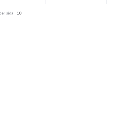
per sida
10