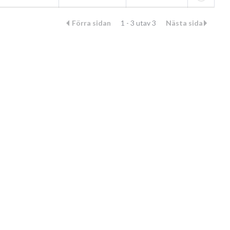
Förra sidan
1 - 3 utav 3
Nästa sida