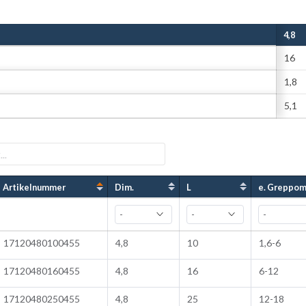
4,8
16
1,8
5,1
Artikelnummer
Dim.
L
e. Greppom
17120480100455
4,8
10
1,6-6
17120480160455
4,8
16
6-12
17120480250455
4,8
25
12-18