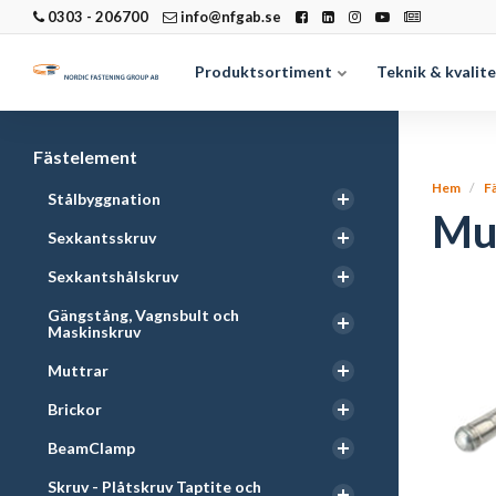
0303 - 206700
info@nfgab.se
Produktsortiment
Teknik & kvalit
Fästelement
Hem
F
Stålbyggnation
Mul
Sexkantsskruv
Sexkantshålskruv
Gängstång, Vagnsbult och
Maskinskruv
Muttrar
Brickor
BeamClamp
Skruv - Plåtskruv Taptite och