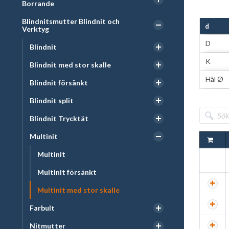
Borrande
Blindnitsmutter Blindnit och
d
Verktyg
D
Blindnit
K
Blindnit med stor skalle
Hål Ø
Blindnit försänkt
Blindnit split
Blindnit Trycktät
Multinit
Multinit
Multinit försänkt
Multinit med stor skalle
Farbult
Nitmutter