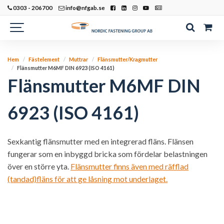
0303 - 206700
info@nfgab.se
Hem
Fästelement
Muttrar
Flänsmutter/Kragmutter
Flänsmutter M6MF DIN 6923 (ISO 4161)
Flänsmutter M6MF DIN
6923 (ISO 4161)
Sexkantig flänsmutter med en integrerad fläns. Flänsen
fungerar som en inbyggd bricka som fördelar belastningen
över en större yta.
Flänsmutter finns även med räfflad
(tandad)fläns för att ge låsning mot underlaget.