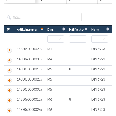
Artikelnummer
Dim.
Hållfasthet
Norm
Y
14380400000255
M4
DIN 6923
A
14380400000305
M4
DIN 6923
A
14380500000105
M5
8
DIN 6923
F
14380500000255
M5
DIN 6923
A
14380500000305
M5
DIN 6923
A
14380600000105
M6
8
DIN 6923
F
14380600000255
M6
DIN 6923
A