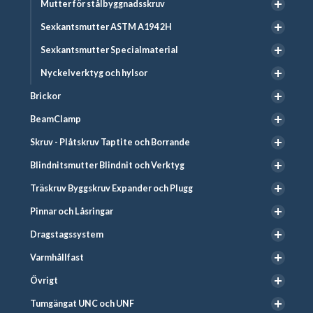
Mutter för stålbyggnadsskruv
Sexkantsmutter ASTM A194 2H
Sexkantsmutter Specialmaterial
Nyckelverktyg och hylsor
Brickor
BeamClamp
Skruv - Plåtskruv Taptite och Borrande
Blindnitsmutter Blindnit och Verktyg
Träskruv Byggskruv Expander och Plugg
Pinnar och Låsringar
Dragstagssystem
Varmhållfast
Övrigt
Tumgängat UNC och UNF