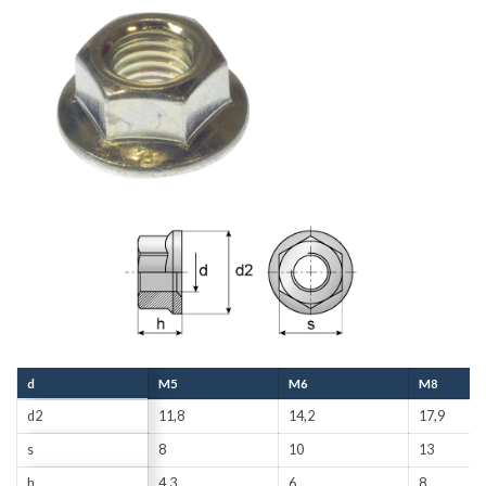
d
M5
M6
M8
d2
11,8
14,2
17,9
s
8
10
13
h
4,3
6
8