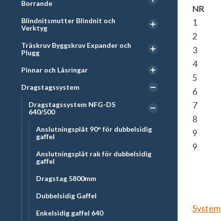
Borrande
NR
Blindnitsmutter Blindnit och
1
Verktyg
2
Träskruv Byggskruv Expander och
3
Plugg
4
Pinnar och Låsringar
5
Dragstagssystem
6
7
Dragstagssystem NFG-DS
640/500
8
Anslutningsplåt 90° för dubbelsidig
9
gaffel
9
Anslutningsplåt rak för dubbelsidig
gaffel
Dragstag 5800mm
Dubbelsidig Gaffel
Systeme
Enkelsidig gaffel 640