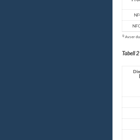
NF
NFG
1)
Avser du
Tabell 
Di