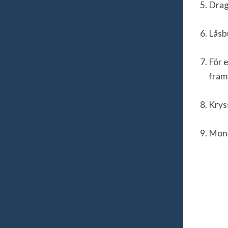
Drag
Låsb
För 
fram
Krys
Monte