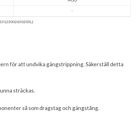
-
 (23123002650205L).
ern för att undvika gängstrippning. Säkerställ detta
kunna sträckas.
mponenter så som dragstag och gängstång.