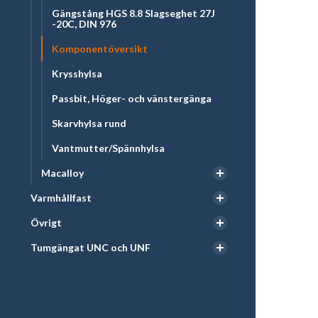
Gängstång HGS 8.8 Slagseghet 27J
-20C, DIN 976
Komponentöversikt
Krysshylsa
Passbit, Höger- och vänstergänga
Skarvhylsa rund
Vantmutter/Spännhylsa
Macalloy
Varmhållfast
Övrigt
Tumgängat UNC och UNF