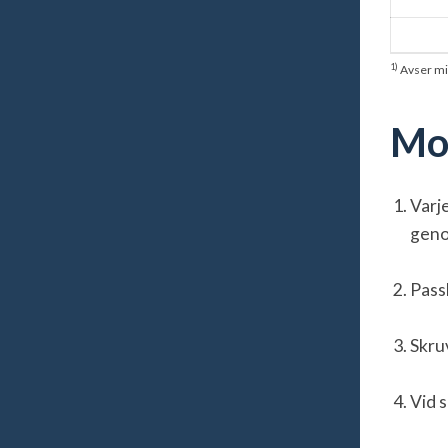
1)
Avser mi
Mon
Varj
geno
Pass
Skru
Vid 