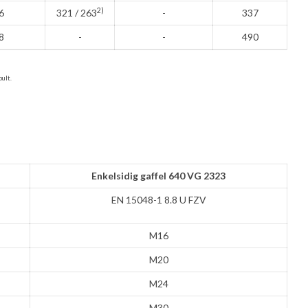
2)
6
321 / 263
-
337
8
-
-
490
bult.
Enkelsidig gaffel 640 VG 2323
EN 15048-1 8.8 U FZV
M16
M20
M24
M30