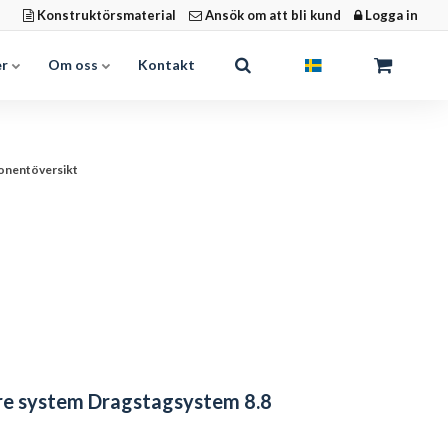
Konstruktörsmaterial
Ansök om att bli kund
Logga in
er
Om oss
Kontakt
nentöversikt
are system Dragstagsystem 8.8