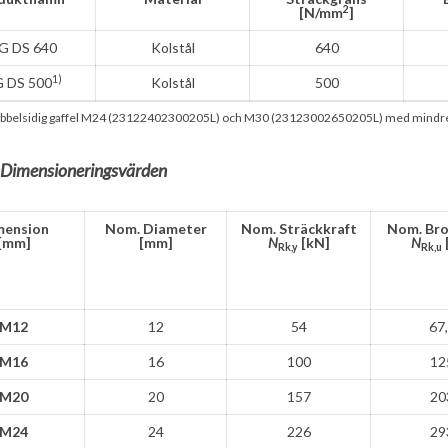
2
[N/mm
]
G DS 640
Kolstål
640
1)
 DS 500
Kolstål
500
bbelsidig gaffel M24 (23122402300205L) och M30 (23123002650205L) med mindre 
2 Dimensioneringsvärden
mension
Nom. Diameter
Nom. Sträckkraft
Nom. Bro
[mm]
[mm]
N
[kN]
N
Rk,y
Rk,u
M12
12
54
67
M16
16
100
12
M20
20
157
20
M24
24
226
29