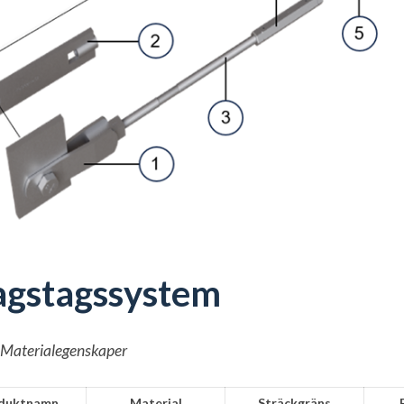
agstagssystem
1 Materialegenskaper
duktnamn
Material
Sträckgräns