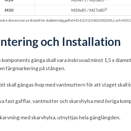
1)
M30
M30x85 / M27x80
ndre dimension av låsbult för dubbelsidig gaffel M24 (23122402300205L) och M30
tering och Installation
e komponents gänga skall vara inskruvad minst 1,5 x diamet
m färgmarkering på stången.
bit skall gängas ihop med vantmuttern för att staget skall 
va fast gafflar, vantmutter och skarvhylsa med övriga ko
skarvning med skarvhylsa, utnyttjas hela gänglängden.