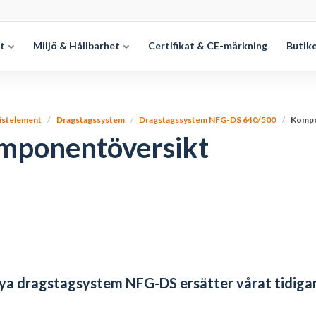
et
Miljö & Hållbarhet
Certifikat & CE-märkning
Butik
ästelement
Dragstagssystem
Dragstagssystem NFG-DS 640/500
Kompo
mponentöversikt
nya dragstagsystem NFG-DS ersätter vårat tidig