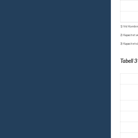
1) Vid Kombin
2) Kapacitet 
3) Kapacitetv
Tabell 