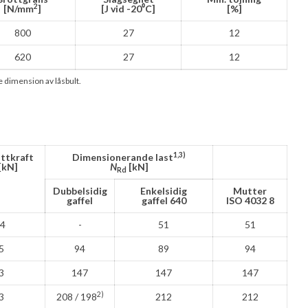
2
[N/mm
]
[J vid -20
⁰C]
[%]
800
27
12
620
27
12
dimension av låsbult.
1,3)
ttkraft
Dimensionerande last
[kN]
N
[kN]
Rd
Dubbelsidig
Enkelsidig
Mutter
gaffel
gaffel 640
ISO 4032 8
,4
-
51
51
5
94
89
94
3
147
147
147
2)
3
208 / 198
212
212