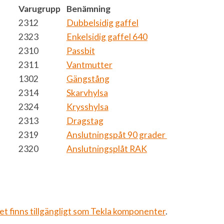
Varugrupp
Benämning
2312
Dubbelsidig gaffel
2323
Enkelsidig gaffel 640
2310
Passbit
2311
Vantmutter
1302
Gängstång
2314
Skarvhylsa
2324
Krysshylsa
2313
Dragstag
2319
Anslutningspåt 90 grader
2320
Anslutningsplåt RAK
t finns tillgängligt som Tekla komponenter
.