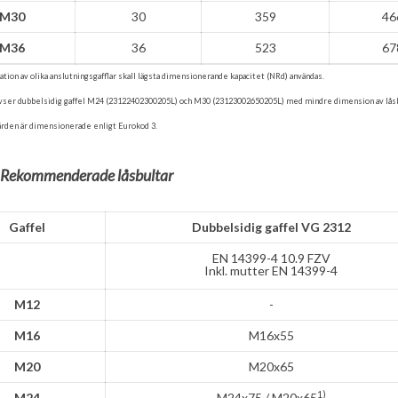
M30
30
359
46
M36
36
523
67
ation av olika anslutningsgafflar skall lägsta dimensionerande kapacitet (NRd) användas.
avser dubbelsidig gaffel M24 (23122402300205L) och M30 (23123002650205L) med mindre dimension av lås
ärden är dimensionerade enligt Eurokod 3.
3 Rekommenderade låsbultar
Gaffel
Dubbelsidig gaffel VG 2312
EN 14399-4 10.9 FZV
Inkl. mutter EN 14399-4
M12
-
M16
M16x55
M20
M20x65
1)
M24
M24x75 / M20x65