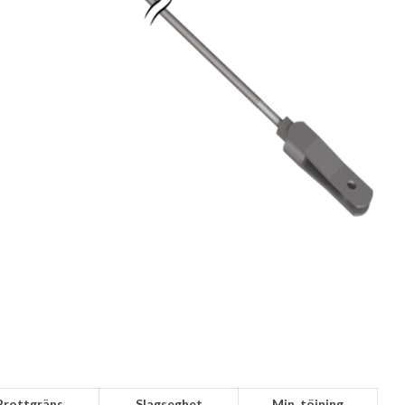
Brottgräns
Slagseghet
Min. töjning