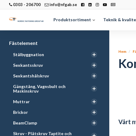
0303 - 206700
info@nfgab.se
Produktsortiment
Teknik & kvalit
Fästelement
Hem
F
Stålbyggnation
Ko
Sexkantsskruv
Sexkantshålskruv
Gängstång, Vagnsbult och
Maskinskruv
Muttrar
Brickor
Vårt 
BeamClamp
Skruv - Plåtskruv Taptite och