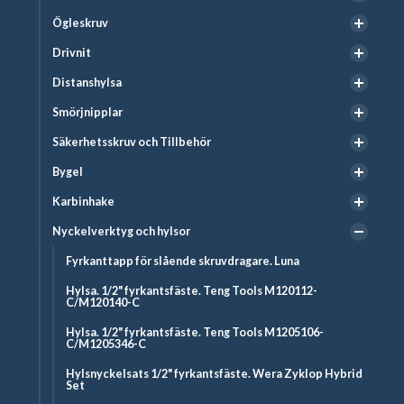
Ögleskruv
Drivnit
Distanshylsa
Smörjnipplar
Säkerhetsskruv och Tillbehör
Bygel
Karbinhake
Nyckelverktyg och hylsor
Fyrkanttapp för slående skruvdragare. Luna
Hylsa. 1/2" fyrkantsfäste. Teng Tools M120112-
C/M120140-C
Hylsa. 1/2" fyrkantsfäste. Teng Tools M1205106-
C/M1205346-C
Hylsnyckelsats 1/2" fyrkantsfäste. Wera Zyklop Hybrid
Set