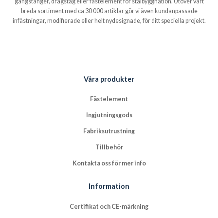
gängstänger, dragstag eller fästelement för stålbyggnation. Utöver vårt
breda sortiment med ca 30 000 artiklar gör vi även kundanpassade
infästningar, modifierade eller helt nydesignade, för ditt speciella projekt.
Våra produkter
Fästelement
Ingjutningsgods
Fabriksutrustning
Tillbehör
Kontakta oss för mer info
Information
Certifikat och CE-märkning