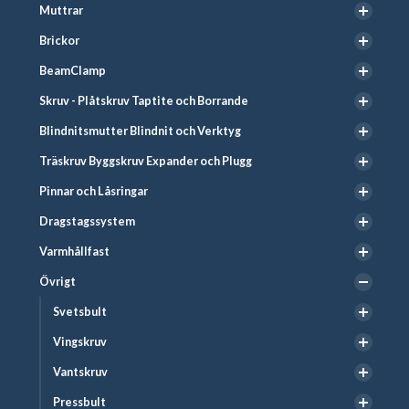
Muttrar
Brickor
BeamClamp
Skruv - Plåtskruv Taptite och Borrande
Blindnitsmutter Blindnit och Verktyg
Träskruv Byggskruv Expander och Plugg
Pinnar och Låsringar
Dragstagssystem
Varmhållfast
Övrigt
Svetsbult
Vingskruv
Vantskruv
Pressbult