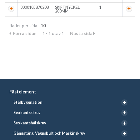
3000105870208
SKIFTNYCKEL
1
200MM
Rader per sida
10
Förra sidan
1 - 1 utav 1
Nästa sida
Fästelement
Stålbyggnation
Sexkantsskruv
Sexkantshålskruv
Gängstång, Vagnsbult och Maskinskruv