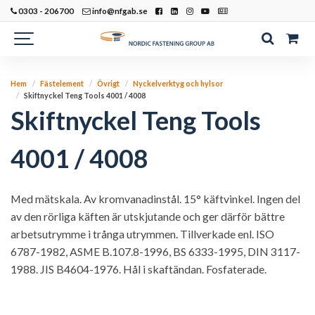
0303 - 206700
info@nfgab.se
Hem
Fästelement
Övrigt
Nyckelverktyg och hylsor
Skiftnyckel Teng Tools 4001 / 4008
Skiftnyckel Teng Tools
4001 / 4008
Med mätskala. Av kromvanadinstål. 15° käftvinkel. Ingen del
av den rörliga käften är utskjutande och ger därför bättre
arbetsutrymme i trånga utrymmen. Tillverkade enl. ISO
6787-1982, ASME B.107.8-1996, BS 6333-1995, DIN 3117-
1988. JIS B4604-1976. Hål i skaftändan. Fosfaterade.