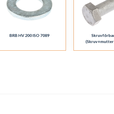
BRB HV 200 ISO 7089
Skruvförban
(Skruv+mutter