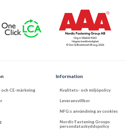
on
Information
t och CE-märkning
Kvalitets- och miljöpolicy
er
Leveransvillkor
NFG:s användning av cookies
g
Nordic Fastening Groups
persondataskyddspolicy