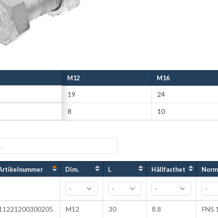
M12
M16
19
24
8
10
Artikelnummer
Dim.
L
Hållfasthet
Norm
11221200300205
M12
30
8.8
FNS 