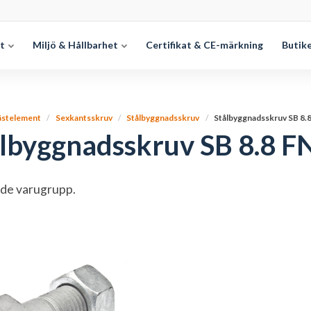
et
Miljö & Hållbarhet
Certifikat & CE-märkning
Butik
ästelement
Sexkantsskruv
Stålbyggnadsskruv
Stålbyggnadsskruv SB 8.
lbyggnadsskruv SB 8.8 F
de varugrupp.