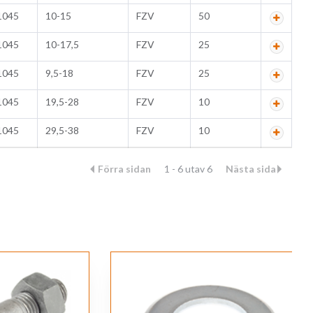
1045
10-15
FZV
50
1045
10-17,5
FZV
25
1045
9,5-18
FZV
25
1045
19,5-28
FZV
10
1045
29,5-38
FZV
10
Förra sidan
1 - 6 utav 6
Nästa sida