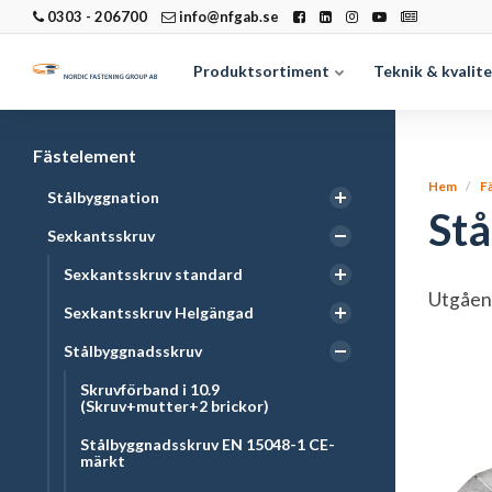
0303 - 206700
info@nfgab.se
Produktsortiment
Teknik & kvalit
Fästelement
Hem
F
Stålbyggnation
Stå
Sexkantsskruv
Sexkantsskruv standard
Utgåen
Sexkantsskruv Helgängad
Stålbyggnadsskruv
Skruvförband i 10.9
(Skruv+mutter+2 brickor)
Stålbyggnadsskruv EN 15048-1 CE-
märkt