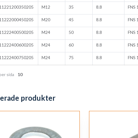
11221200350205
M12
35
8.8
FNS 
11222000450205
M20
45
8.8
FNS 
11222400500205
M24
50
8.8
FNS 
11222400600205
M24
60
8.8
FNS 
11222400750205
M24
75
8.8
FNS 
per sida
10
terade produkter