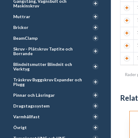
Gängstång, Vagnsbult och
Maskinskruv
Muttrar
Brickor
BeamClamp
Skruv - Plåtskruv Taptite och
Borrande
Blindnitsmutter Blindnit och
Verktyg
Rader 
Träskruv Byggskruv Expander och
Plugg
Pinnar och Låsringar
Rela
Dragstagssystem
Varmhållfast
Övrigt