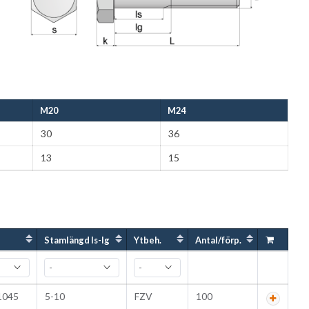
M20
M24
30
36
13
15
Stamlängd ls-lg
Ytbeh.
Antal/förp.
1045
5-10
FZV
100