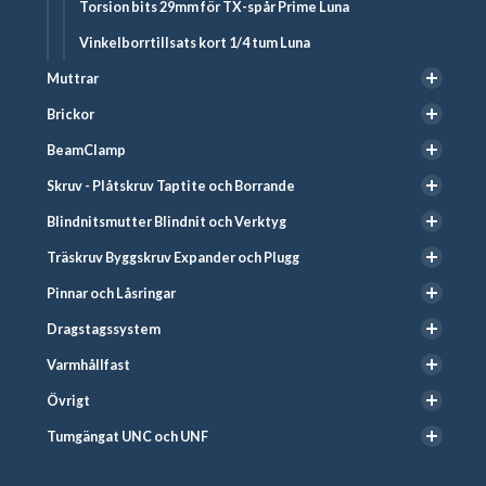
Torsion bits 29mm för TX-spår Prime Luna
Vinkelborrtillsats kort 1/4 tum Luna
Muttrar
Brickor
BeamClamp
Skruv - Plåtskruv Taptite och Borrande
Blindnitsmutter Blindnit och Verktyg
Träskruv Byggskruv Expander och Plugg
Pinnar och Låsringar
Dragstagssystem
Varmhållfast
Övrigt
Tumgängat UNC och UNF