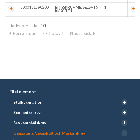
3000131590200
BITSSKRUVMEJSELSATS
1
KK20 TF1
Rader per sida
10
Förra sidan
1 - 1 utav 1
Nästa sida
Fästelement
Stålbyggnation
Sexkantsskruv
Sexkantshålskruv
Gängstång, Vagnsbult och Maskinskruv