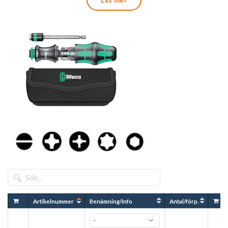
Läs mer
grepp, med rullstopp, flerkomponents, för ergonomiskt
skruvningsarbete. Integrerat bitsmagasin. Denna sats
ersätter en 6-delars skruvmejselsats och reducerar den
nödvändiga utrustningen till ett minimum. Det är enkelt att
identifiera bitsens profil och storlek med Weras
verktygsväljare "Take it easy" med färgkodning och
lättavläst märkning.
Artikelnummer
Benämning/Info
Antal/förp.