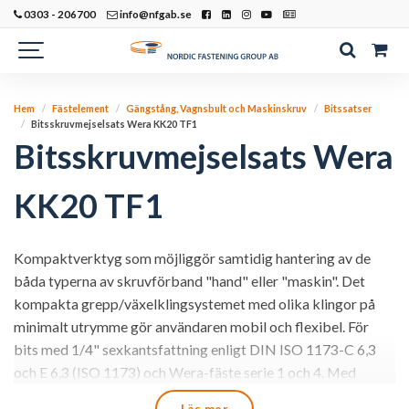
0303 - 206700
info@nfgab.se
Hem
Fästelement
Gängstång, Vagnsbult och Maskinskruv
Bitssatser
Bitsskruvmejselsats Wera KK20 TF1
Bitsskruvmejselsats Wera
KK20 TF1
Kompaktverktyg som möjliggör samtidig hantering av de
båda typerna av skruvförband "hand" eller "maskin". Det
kompakta grepp/växelklingsystemet med olika klingor på
minimalt utrymme gör användaren mobil och flexibel. För
bits med 1/4" sexkantsfattning enligt DIN ISO 1173-C 6,3
och E 6,3 (ISO 1173) och Wera-fäste serie 1 och 4. Med
anslutningsdel, bajonett, Rapidaptor-teknik. Kraftform-