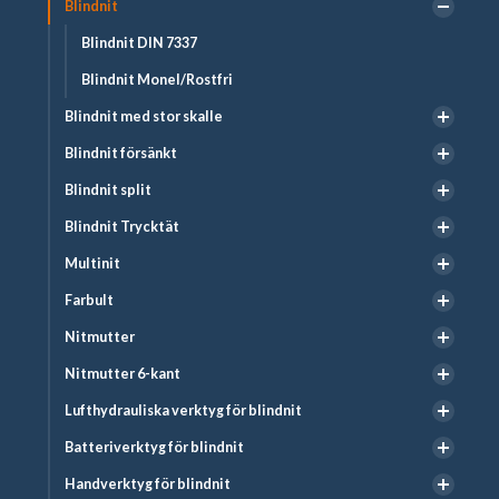
Blindnit
Blindnit DIN 7337
Blindnit Monel/Rostfri
Blindnit med stor skalle
Blindnit försänkt
Blindnit split
Blindnit Trycktät
Multinit
Farbult
Nitmutter
Nitmutter 6-kant
Lufthydrauliska verktyg för blindnit
Batteriverktyg för blindnit
Handverktyg för blindnit