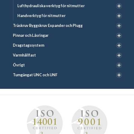
Lufthydrauliska verktyg för nitmutter
Handverktyg för nitmutter
Träskruv Byggskruv Expander och Plugg
Pinnar och Låsringar
Dragstagssystem
Varmhållfast
Övrigt
Tumgängat UNC och UNF