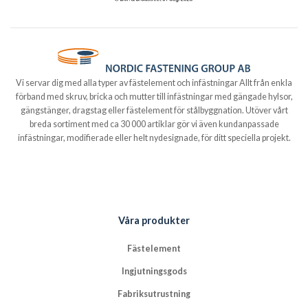
Vi servar dig med alla typer av fästelement och infästningar Allt från enkla
förband med skruv, bricka och mutter till infästningar med gängade hylsor,
gängstänger, dragstag eller fästelement för stålbyggnation. Utöver vårt
breda sortiment med ca 30 000 artiklar gör vi även kundanpassade
infästningar, modifierade eller helt nydesignade, för ditt speciella projekt.
Våra produkter
Fästelement
Ingjutningsgods
Fabriksutrustning