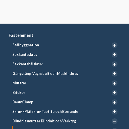
Fästelement
Stålbyggnation
Sexkantsskruv
Sexkantshålskruv
Gängstång, Vagnsbult och Maskinskruv
Muttrar
Brickor
BeamClamp
Skruv - Plåtskruv Taptite och Borrande
Blindnitsmutter Blindnit och Verktyg