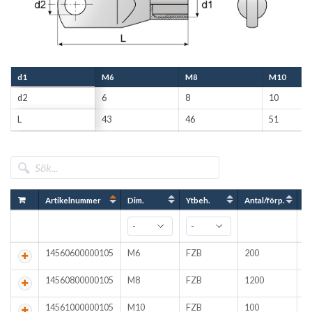
d1
M6
M8
M10
d2
6
8
10
L
43
46
51
Artikelnummer
Dim.
Ytbeh.
Antal/förp.
14560600000105
M6
FZB
200
14560800000105
M8
FZB
1200
14561000000105
M10
FZB
100