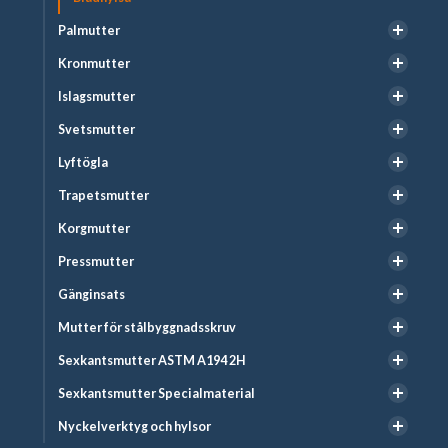
Palmutter
Kronmutter
Islagsmutter
Svetsmutter
Lyftögla
Trapetsmutter
Korgmutter
Pressmutter
Gänginsats
Mutter för stålbyggnadsskruv
Sexkantsmutter ASTM A194 2H
Sexkantsmutter Specialmaterial
Nyckelverktyg och hylsor