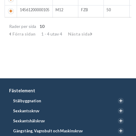
14561200000105
M12
FZB
50
Rader per sida
10
Förra sidan
1 - 4 utav 4
Nästa sida
Fästelement
Stålbyggnation
Sexkantsskruv
Sexkantshålskruv
Gängstång, Vagnsbult och Maskinskruv