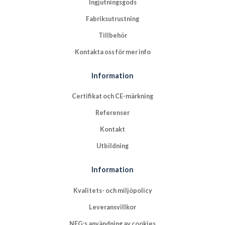
Ingjutningsgods
Fabriksutrustning
Tillbehör
Kontakta oss för mer info
Information
Certifikat och CE-märkning
Referenser
Kontakt
Utbildning
Information
Kvalitets- och miljöpolicy
Leveransvillkor
NFG:s användning av cookies