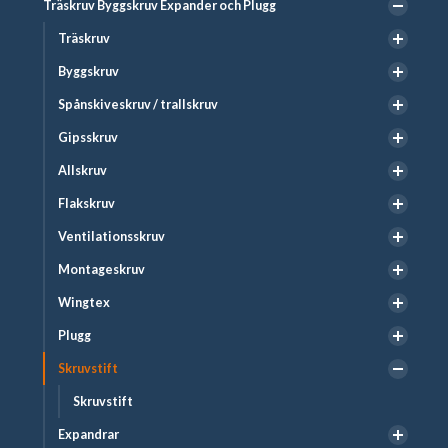
Träskruv Byggskruv Expander och Plugg
Träskruv
Byggskruv
Spånskiveskruv / trallskruv
Gipsskruv
Allskruv
Flakskruv
Ventilationsskruv
Montageskruv
Wingtex
Plugg
Skruvstift
Skruvstift
Expandrar