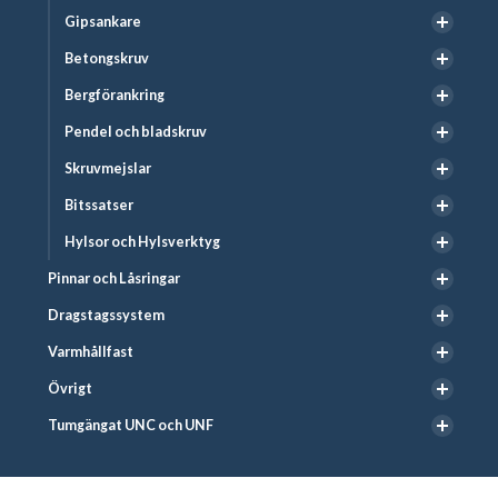
Gipsankare
Betongskruv
Bergförankring
Pendel och bladskruv
Skruvmejslar
Bitssatser
Hylsor och Hylsverktyg
Pinnar och Låsringar
Dragstagssystem
Varmhållfast
Övrigt
Tumgängat UNC och UNF