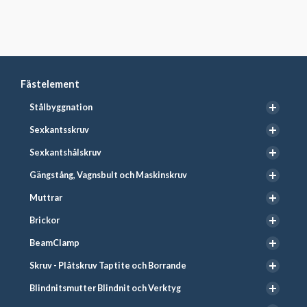
Fästelement
Stålbyggnation
Sexkantsskruv
Sexkantshålskruv
Gängstång, Vagnsbult och Maskinskruv
Muttrar
Brickor
BeamClamp
Skruv - Plåtskruv Taptite och Borrande
Blindnitsmutter Blindnit och Verktyg