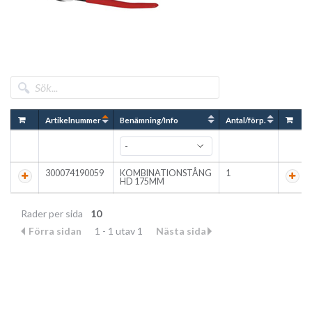
Artikelnummer
Benämning/Info
Antal/förp.
300074190059
KOMBINATIONSTÅNG
1
HD 175MM
Rader per sida
10
Förra sidan
1 - 1 utav 1
Nästa sida