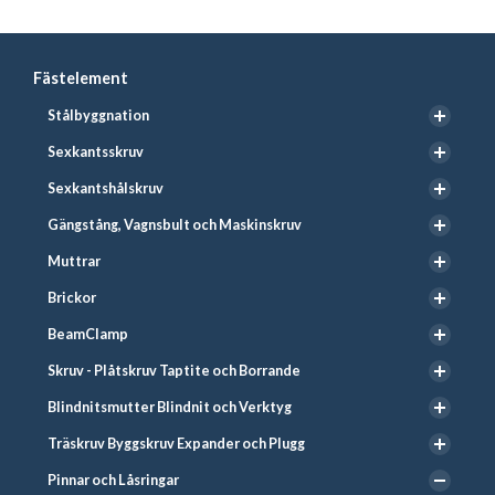
Fästelement
Stålbyggnation
Sexkantsskruv
Sexkantshålskruv
Gängstång, Vagnsbult och Maskinskruv
Muttrar
Brickor
BeamClamp
Skruv - Plåtskruv Taptite och Borrande
Blindnitsmutter Blindnit och Verktyg
Träskruv Byggskruv Expander och Plugg
Pinnar och Låsringar