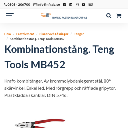
0303 - 206700
info@nfgab.se
Hem
Fästelement
Pinnar och Låsringar
Tänger
Kombinationstång. Teng Tools MB452
Kombinationstång. Teng
Tools MB452
Kraft-kombitänger. Av krommolybdenlegerat stål. 80°
skärvinkel. Enkel led. Med rörgrepp och räfflade gripytor.
Plastklädda skänklar. DIN 5746.