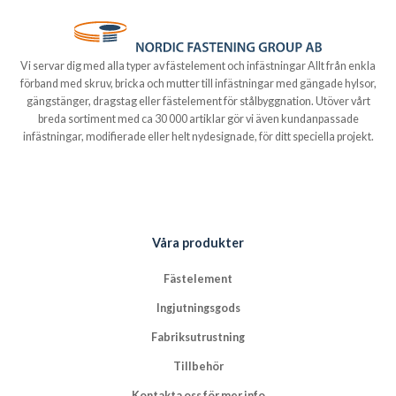
Vi servar dig med alla typer av fästelement och infästningar Allt från enkla
förband med skruv, bricka och mutter till infästningar med gängade hylsor,
gängstänger, dragstag eller fästelement för stålbyggnation. Utöver vårt
breda sortiment med ca 30 000 artiklar gör vi även kundanpassade
infästningar, modifierade eller helt nydesignade, för ditt speciella projekt.
Våra produkter
Fästelement
Ingjutningsgods
Fabriksutrustning
Tillbehör
Kontakta oss för mer info