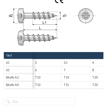
TKT
d1
3
3,5
4
d2
6
7
8
BitsNr A2
T10
T10
T20
BitsNr A4
T10
T15
T20