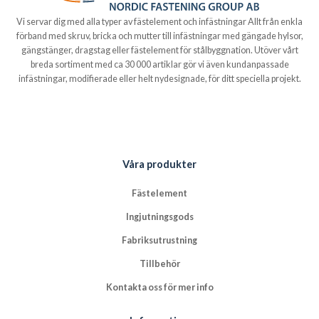
Vi servar dig med alla typer av fästelement och infästningar Allt från enkla
förband med skruv, bricka och mutter till infästningar med gängade hylsor,
gängstänger, dragstag eller fästelement för stålbyggnation. Utöver vårt
breda sortiment med ca 30 000 artiklar gör vi även kundanpassade
infästningar, modifierade eller helt nydesignade, för ditt speciella projekt.
Våra produkter
Fästelement
Ingjutningsgods
Fabriksutrustning
Tillbehör
Kontakta oss för mer info