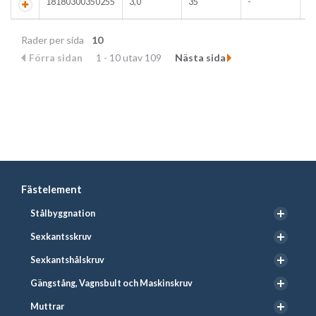
18180300350255
3,0
35
-
Rader per sida
10
Förra sidan
1 - 10 utav 109
Nästa sida
Fästelement
Stålbyggnation
Sexkantsskruv
Sexkantshålskruv
Gängstång, Vagnsbult och Maskinskruv
Muttrar