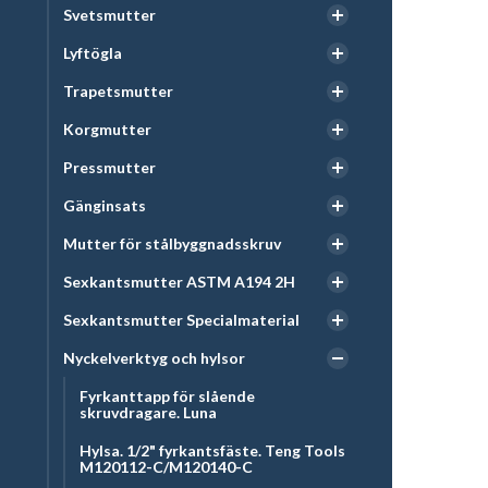
Svetsmutter
Lyftögla
Trapetsmutter
Korgmutter
Pressmutter
Gänginsats
Mutter för stålbyggnadsskruv
Sexkantsmutter ASTM A194 2H
Sexkantsmutter Specialmaterial
Nyckelverktyg och hylsor
Fyrkanttapp för slående
skruvdragare. Luna
Hylsa. 1/2" fyrkantsfäste. Teng Tools
M120112-C/M120140-C