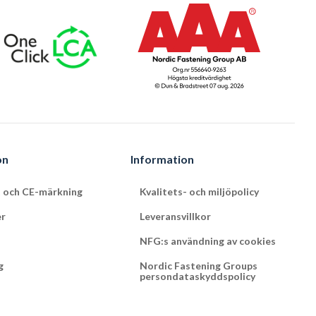
on
Information
t och CE-märkning
Kvalitets- och miljöpolicy
er
Leveransvillkor
NFG:s användning av cookies
g
Nordic Fastening Groups
persondataskyddspolicy