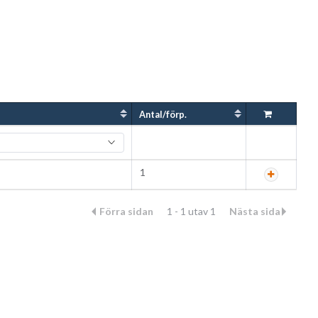
Antal/förp.
1
Förra sidan
1 - 1 utav 1
Nästa sida