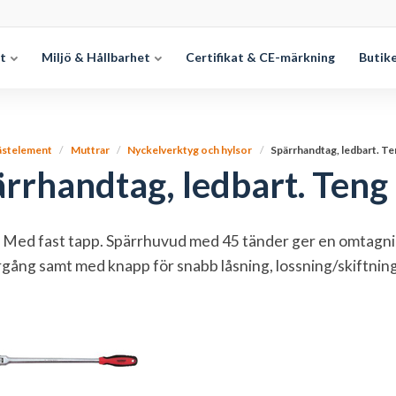
et
Miljö & Hållbarhet
Certifikat & CE-märkning
Butik
ästelement
Muttrar
Nyckelverktyg och hylsor
Spärrhandtag, ledbart. T
rrhandtag, ledbart. Teng
 Med fast tapp. Spärrhuvud med 45 tänder ger en omtagnin
gång samt med knapp för snabb låsning, lossning/skiftni