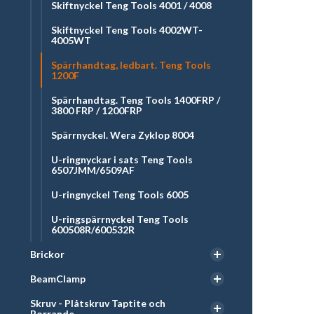
Skiftnyckel Teng Tools 4001 / 4008
Skiftnyckel Teng Tools 4002WT-
4005WT
Spärrhandtag, ledbart. Teng Tools
1200F
Spärrhandtag. Teng Tools 1400FRP /
3800 FRP / 1200FRP
Spärrnyckel. Wera Zyklop 8004
U-ringnyckar i sats Teng Tools
6507JMM/6509AF
U-ringnyckel Teng Tools 6005
U-ringspärrnyckel Teng Tools
600508R/600532R
Brickor
BeamClamp
Skruv - Plåtskruv Taptite och
Borrande