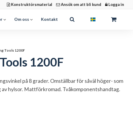
Konstruktörsmaterial
Ansök om att bli kund
Logga in
er
Om oss
Kontakt
eng Tools 1200F
 Tools 1200F
gsvinkel på 8 grader. Omställbar för såväl höger- som
ng av hylsor. Mattförkromad. Tvåkomponentshandtag.