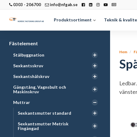
0303 - 206700
info@nfgab.se
Produktsortiment
Teknik & kvalit
Fästelement
Hem
F
Stålbyggnation
Spä
Sexkantsskruv
Sexkantshålskruv
Ledbar.
Gängstång, Vagnsbult och
vänster
Maskinskruv
Muttrar
Sexkantsmutter standard
Sexkantsmutter Metrisk
Fingängad